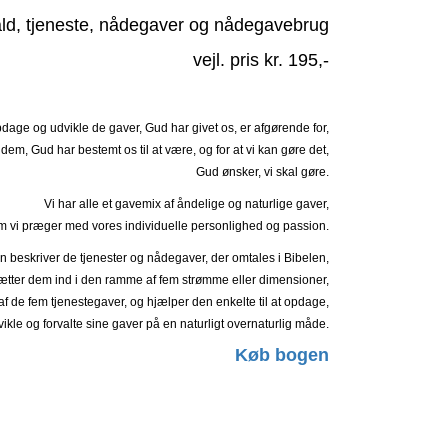
kald, tjeneste, nådegaver og nådegavebrug
vejl. pris kr. 195,-
pdage og udvikle de gaver, Gud har givet os, er afgørende for,
e dem, Gud har bestemt os til at være, og for at vi kan gøre det,
Gud ønsker, vi skal gøre.
Vi har alle et gavemix af åndelige og naturlige gaver,
m vi præger med vores individuelle personlighed og passion.
 beskriver de tjenester og nådegaver, der omtales i Bibelen,
ætter dem ind i den ramme af fem strømme eller dimensioner,
f de fem tjenestegaver, og hjælper den enkelte til at opdage,
ikle og forvalte sine gaver på en naturligt overnaturlig måde.
Køb bogen