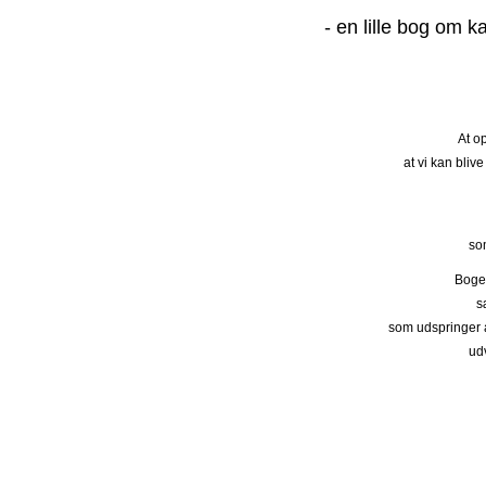
- en lille bog om 
At o
at vi kan bliv
so
Bogen
s
som udspringer a
udv