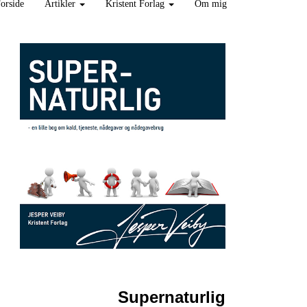
orside
Artikler
Kristent Forlag
Om mig
Supernaturlig