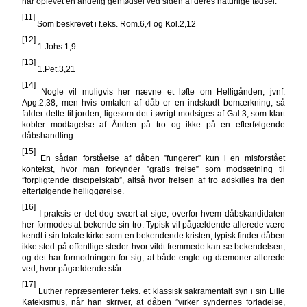
har oplevet en åndelig genfødsel ved siden af deres naturlige fødsel.
[11]
Som beskrevet i f.eks. Rom.6,4 og Kol.2,12
[12]
1.Johs.1,9
[13]
1.Pet.3,21
[14]
Nogle vil muligvis her nævne et løfte om Helligånden, jvnf.
Apg.2,38, men hvis omtalen af dåb er en indskudt bemærkning, så
falder dette til jorden, ligesom det i øvrigt modsiges af Gal.3, som klart
kobler modtagelse af Ånden på tro og ikke på en efterfølgende
dåbshandling.
[15]
En sådan forståelse af dåben ”fungerer” kun i en misforstået
kontekst, hvor man forkynder ”gratis frelse” som modsætning til
”forpligtende discipelskab”, altså hvor frelsen af tro adskilles fra den
efterfølgende helliggørelse.
[16]
I praksis er det dog svært at sige, overfor hvem dåbskandidaten
her formodes at bekende sin tro. Typisk vil pågældende allerede være
kendt i sin lokale kirke som en bekendende kristen, typisk finder dåben
ikke sted på offentlige steder hvor vildt fremmede kan se bekendelsen,
og det har formodningen for sig, at både engle og dæmoner allerede
ved, hvor pågældende står.
[17]
Luther repræsenterer f.eks. et klassisk sakramentalt syn i sin Lille
Katekismus, når han skriver, at dåben ”virker syndernes forladelse,