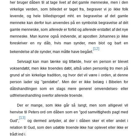
her bruger dåben til at tage livet af det gamle menneske, men i den
virkelige verden, som billedet er taget fra, begraver vi jo ikke folk
levende, og hele billedsproget mht. en begravelse af det gamle
menneke kan derfor kun anvendes på en symbolsk begravelse af dét
gamle menneske, som
allerede
er fortid og
allerede
erstattet af det nye
menneske. Man kunne også indvende, at apostlen Johannes jo ikke
foreskriver en ny dåb, hvis man synder, men blot og bart en
[12]
bekendelse af de synder, man måtte have begået.
Selvsagt kan man tænke sig tilfælde, hvor en person er blevet
voksendøbt, men ikke troendes døbt, altså uden personlig tro men på
grund af sin kirkelige tradition, og hvor det vil være i orden, at denne
person lader sig ”gendøbe”. Men der er ikke belæg i Bibelen for
dåbshandlingen som en slags mere generel omvendelses- eller
udfrielseshandling overfor allerede troende.
Der er mange, som ikke går så langt, men som alligevel vil
henvise til Peters ord om dåben som en ”god samvittigheds pagt med
[13]
Gud”,
og dermed antyder, at der i dåben sker et eller andet i
relation til Gud, som den udøbte troende ikke har oplevet eller ikke er
trådt ind i.