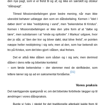
dén nye pagt, som vi er frelst til og af, og ikke en særskilt og obskur
”dåbspagt”.
Tilmed Missionsbefalingen giver bedre mening, når man ikke
ubevidst behøver udlægge den som en dåbsbefaling. Kernen i ”idet I
døber dem” er ikke ”neddykning i vand”, men ”bekendelse til Kristus”.
Kernen i Missionsbefalingen er ikke den ydre form af at ”døbe og
lære”, men substansen i at ”vinde og opfostre”. I Markus’ udgave, hvor
der jo står, at ”den der tror og bliver døbt, skal blive frelst”, er pointen
næppe heller neddykning i sig selv, men at den, som har bekendt sin
tro på Kristus, som det blev gjort i dåben, skal frelses.
Det er altså ikke dåben som sådan og i sig selv, men derimod
dåben i dens rette og bibelske kontekst
– som første bekendelse – der stemmer med de skriftsteder, som
[31]
lettere læner sig op ad en sakramental forståelse.
Vores praksis
Det nærliggende spørgsmål er, om det bibelske forbillede lægger op til
ændringer i vores dåbspraksis.
Burde vi f.eks. i stedet for det traditionelle alterkald kalde frem til