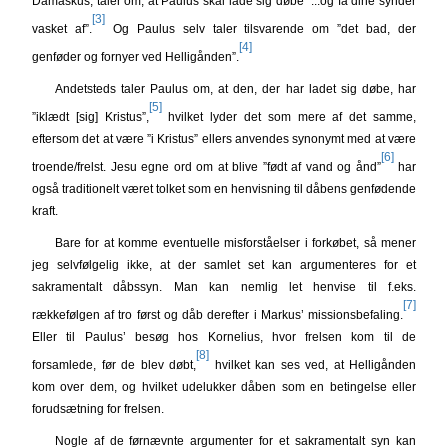
Damaskus, taler om, at Paulus skal lade sig døbe ”...og få dine synder
[3]
vasket af”.
Og Paulus selv taler tilsvarende om ”det bad, der
[4]
genføder og fornyer ved Helligånden”.
Andetsteds taler Paulus om, at den, der har ladet sig døbe, har
[5]
”iklædt [sig] Kristus”,
hvilket lyder det som mere af det samme,
eftersom det at være ”i Kristus” ellers anvendes synonymt med at være
[6]
troende/frelst. Jesu egne ord om at blive ”født af vand og ånd”
har
også traditionelt været tolket som en henvisning til dåbens genfødende
kraft.
Bare for at komme eventuelle misforståelser i forkøbet, så mener
jeg selvfølgelig ikke, at der samlet set kan argumenteres for et
sakramentalt dåbssyn. Man kan nemlig let henvise til f.eks.
[7]
rækkefølgen af tro først og dåb derefter i Markus’ missionsbefaling.
Eller til Paulus’ besøg hos Kornelius, hvor frelsen kom til de
[8]
forsamlede, før de blev døbt,
hvilket kan ses ved, at Helligånden
kom over dem, og hvilket udelukker dåben som en betingelse eller
forudsætning for frelsen.
Nogle af de førnævnte argumenter for et sakramentalt syn kan