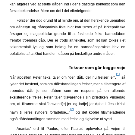
kan afgøres ved at sætte dåben ind i dens datidige kontekst som den
første bekendelse. Mere om det i det efterfølgende.
Først er der dog grund til at minde om, at den herskende uenighed
om dåbssyn og dåbspraksis ikke blot kan tørres af på kirkepolitiske
årsager og magtpolitiske grunde til at fastholde f.eks. barnedåben
fremfor troendes dåb. Der er trods alt tekster, som let kan tolkes i et
sakramentalt lys og som belæg for en barnedåbspraksis hhv. en
opfattelse af, at Gud handler i dåben på forskellige andre måder.
Tekster som går begge veje
[1]
Når apostlen Peter f.eks. taler om ”den dåb, der nu frelser jer”,
så
lyder det bestemt, som om dåbshandlingen frelser, mens tilhængere af
troendes dåb jo ser dåben som en respons på en allerede
eksisterende frelse. Peter taler tilsvarende i sin prædiken Pinsedag
om, at tilhørerne skal ”omvend[e] jer og lad[e] jer døbe i Jesu Kristi
[2]
navn til jeres synders forladelse...”
og det kobler tilsyneladende
også dåbshandlingen sammen med frelse og tilgivelse af synd.
Ananias’ ord til Paulus, efter Paulus’ oplevelse på vejen til