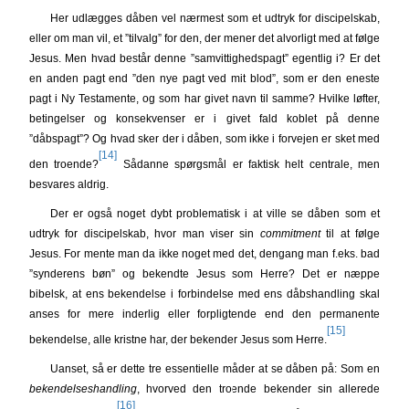
Her udlægges dåben vel nærmest som et udtryk for discipelskab,
eller om man vil, et ”tilvalg” for den, der mener det alvorligt med at følge
Jesus. Men hvad består denne ”samvittighedspagt” egentlig i? Er det
en anden pagt end ”den nye pagt ved mit blod”, som er den eneste
pagt i Ny Testamente, og som har givet navn til samme? Hvilke løfter,
betingelser og konsekvenser er i givet fald koblet på denne
”dåbspagt”? Og hvad sker der i dåben, som ikke i forvejen er sket med
[14]
den troende?
Sådanne spørgsmål er faktisk helt centrale, men
besvares aldrig.
Der er også noget dybt problematisk i at ville se dåben som et
udtryk for discipelskab, hvor man viser sin
commitment
til at følge
Jesus. For mente man da ikke noget med det, dengang man f.eks. bad
”synderens bøn” og bekendte Jesus som Herre? Det er næppe
bibelsk, at ens bekendelse i forbindelse med ens dåbshandling skal
anses for mere inderlig eller forpligtende end den permanente
[15]
bekendelse, alle kristne har, der bekender Jesus som Herre.
Uanset, så er dette tre essentielle måder at se dåben på: Som en
bekendelseshandling
, hvorved den troende bekender sin allerede
[16]