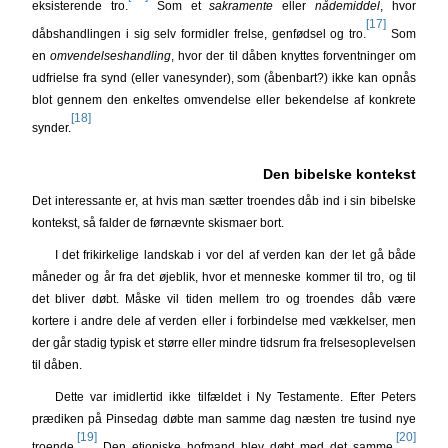
eksisterende tro.
Som et
sakramente
eller
nådemiddel
, hvor
[17]
dåbshandlingen i sig selv formidler frelse, genfødsel og tro.
Som
en
omvendelseshandling
, hvor der til dåben knyttes forventninger om
udfrielse fra synd (eller vanesynder), som (åbenbart?) ikke kan opnås
blot gennem den enkeltes omvendelse eller bekendelse af konkrete
[18]
synder.
Den bibelske kontekst
Det interessante er, at hvis man sætter troendes dåb ind i sin bibelske
kontekst, så falder de førnævnte skismaer bort.
I det frikirkelige landskab i vor del af verden kan der let gå både
måneder og år fra det øjeblik, hvor et menneske kommer til tro, og til
det bliver døbt. Måske vil tiden mellem tro og troendes dåb være
kortere i andre dele af verden eller i forbindelse med vækkelser, men
der går stadig typisk et større eller mindre tidsrum fra frelsesoplevelsen
til dåben.
Dette var imidlertid ikke tilfældet i Ny Testamente. Efter Peters
prædiken på Pinsedag døbte man samme dag næsten tre tusind nye
[19]
[20]
troende.
Den etiopiske hofmand blev døbt med det samme.