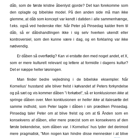
dåb, som de første kristne åbenlyst gjorde? Det kan forekomme som
den oplagte og bibelske model. På den anden side må man ikke
glemme, at dåb som koncept var kendt i datiden i alle sammenhænge,
f.eks. også ved hedenske riter. Når Peter på Pinsedag kalder frem til
dåb, så er dåbshandlingen ikke i sig selv hverken ukendt eller
kontroversiel, som den kunne være i dag, og en forklaring var ikke
nødvendig.
Er dåben så overflødig? Kan vi erstatte den med noget andet, et X,
som er mere kulturelt relevant og lettere at formidle i dagens kultur?
Det er næppe heller løsningen.
Man finder bedre vejledning i de bibelske eksempler. Når
Kornelius’ husstand alle bliver frelst i kølvandet af Peters forkyndelse
og på sæt og vis kommer dåben ”i forkøbet”, så er konklusionen
ikke
at
springe dåben over. Men konklusionen er
heller ikke
at italesætte det
samme indhold, som Peter lagde i dåben i sin prædiken Pinsedag.
Pinsedag taler Peter om at blive frelst og om at få Ånden som en
konsekvens af dåben, eller mere præcist som en konsekvens af den
første bekendelse, som dåben var. I Kornelius’ hus lyder det derimod
mere pragmatisk, ”Mon nogen kan hindre disse mennesker i at blive