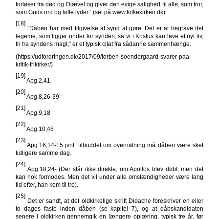
forløser fra død og Djævel og giver den evige salighed til alle, som tror,
som Guds ord og løfte lyder.” (set på www.folkekirken.dk)
[18]
”Dåben har med tilgivelse af synd at gøre. Det er at begrave det
legeme, som ligger under for synden, så vi i Kristus kan leve et nyt liv,
fri fra syndens magt,” er et typisk citat fra sådanne sammenhænge.
(https://udfordringen.dk/2017/09/torben-soendergaard-svarer-paa-
kritik-frikirker/)
[19]
Apg.2,41
[20]
Apg.8,26-39
[21]
Apg.9,18
[22]
Apg.10,48
[23]
Apg.16,14-15 jvnf. tilbuddet om overnatning må dåben være sket
tidligere samme dag.
[24]
Apg.18,24- (Der står ikke direkte, om Apollos blev døbt, men det
kan nok formodes. Men det vil under alle omstændigheder være lang
tid efter, han kom til tro).
[25]
Det er sandt, at det oldkirkelige skrift Didache foreskriver en eller
to dages faste inden dåben (se kapitel 7), og at dåbskandidaten
senere i oldkirken gennemgik en længere oplæring, typisk tre år, før