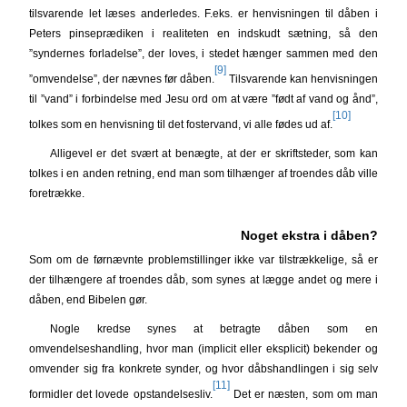
tilsvarende let læses anderledes. F.eks. er henvisningen til dåben i
Peters pinseprædiken i realiteten en indskudt sætning, så den
”syndernes forladelse”, der loves, i stedet hænger sammen med den
[9]
”omvendelse”, der nævnes før dåben.
Tilsvarende kan henvisningen
til ”vand” i forbindelse med Jesu ord om at være ”født af vand og ånd”,
[10]
tolkes som en henvisning til det fostervand, vi alle fødes ud af.
Alligevel er det svært at benægte, at der er skriftsteder, som kan
tolkes i en anden retning, end man som tilhænger af troendes dåb ville
foretrække.
Noget ekstra i dåben?
Som om de førnævnte problemstillinger ikke var tilstrækkelige, så er
der tilhængere af troendes dåb, som synes at lægge andet og mere i
dåben, end Bibelen gør.
Nogle kredse synes at betragte dåben som en
omvendelseshandling, hvor man (implicit eller eksplicit) bekender og
omvender sig fra konkrete synder, og hvor dåbshandlingen i sig selv
[11]
formidler det lovede opstandelsesliv.
Det er næsten, som om man