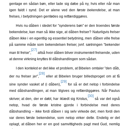
gentage en sådan bøn, eller lade sig døbe på ny, hvis eller når man
igen faldt i synd. Det er alene ved den
første bekendelse
, at man
frelses, i betydningen genfødes og retfærdiggøres.
Hvis nu dåben i stedet for ”synderens bøn” er den troendes første
bekendelse, kan man så ikke sige, at dåben frelser? Naturligvis frelser
dåben ikke i en egentlig og essentiel betydning, men dåben ville frelse
på samme måde som bekendelsen frelser, jvnf. sætningen ”bekender
[27]
man til frelse”,
altså hvor dåben bliver
instrumentelt
frelsende, uden
at denne virkning knyttes til dåbshandlingen som sådan.
I den kontekst er det ikke et problem, at Bibelen omtaler ”den dåb,
[28]
der nu frelser jer”,
eller at Bibelen bruger billedsproget om at få
[29]
sine synder vasket af (i dåben),
for så er det netop i forbindelse
med dåbshandlingen, at man tilgives og retfærdiggøres. Når Paulus
[30]
skriver, at den, der er døbt, har iklædt sig Kristus,
så var det også
netop, hvad de første kristne gjorde i forbindelse med deres
dåbshandling – ikke fordi dåben i sig selv virkede det, men fordi den
var deres første bekendelse, som netop virker dette. Endelig er det
oplagt, at dåben her er en god samvittigheds pagt med Gud, nemlig