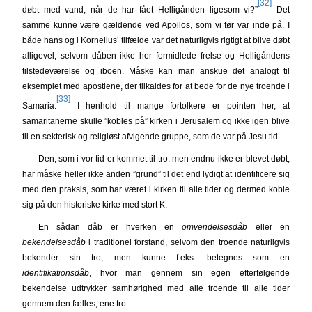
[32]
døbt med vand, når de har fået Helligånden ligesom vi?”
Det
samme kunne være gældende ved Apollos, som vi før var inde på. I
både hans og i Kornelius’ tilfælde var det naturligvis rigtigt at blive døbt
alligevel, selvom dåben ikke her formidlede frelse og Helligåndens
tilstedeværelse og iboen. Måske kan man anskue det analogt til
eksemplet med apostlene, der tilkaldes for at bede for de nye troende i
[33]
Samaria.
I henhold til mange fortolkere er pointen her, at
samaritanerne skulle ”kobles på” kirken i Jerusalem og ikke igen blive
til en sekterisk og religiøst afvigende gruppe, som de var på Jesu tid.
Den, som i vor tid er kommet til tro, men endnu ikke er blevet døbt,
har måske heller ikke anden ”grund” til det end lydigt at identificere sig
med den praksis, som har været i kirken til alle tider og dermed koble
sig på den historiske kirke med stort K.
En sådan dåb er hverken en
omvendelsesdåb
eller en
bekendelsesdåb
i traditionel forstand, selvom den troende naturligvis
bekender sin tro, men kunne f.eks. betegnes som en
identifikationsdåb
, hvor man gennem sin egen efterfølgende
bekendelse udtrykker samhørighed med alle troende til alle tider
gennem den fælles, ene tro.