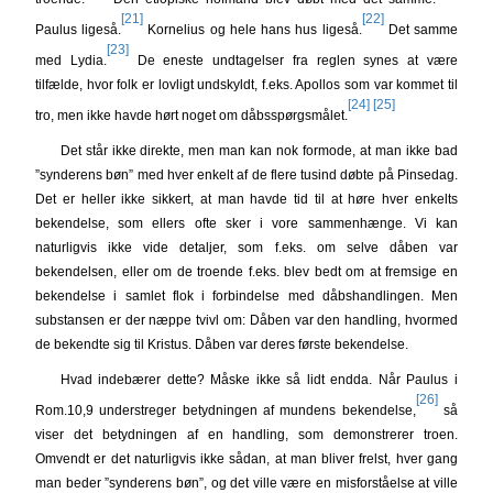
[21]
[22]
Paulus ligeså.
Kornelius og hele hans hus ligeså.
Det samme
[23]
med Lydia.
De eneste undtagelser fra reglen synes at være
tilfælde, hvor folk er lovligt undskyldt, f.eks. Apollos som var kommet til
[24]
[25]
tro, men ikke havde hørt noget om dåbsspørgsmålet.
Det står ikke direkte, men man kan nok formode, at man ikke bad
”synderens bøn” med hver enkelt af de flere tusind døbte på Pinsedag.
Det er heller ikke sikkert, at man havde tid til at høre hver enkelts
bekendelse, som ellers ofte sker i vore sammenhænge. Vi kan
naturligvis ikke vide detaljer, som f.eks. om selve dåben var
bekendelsen, eller om de troende f.eks. blev bedt om at fremsige en
bekendelse i samlet flok i forbindelse med dåbshandlingen. Men
substansen er der næppe tvivl om: Dåben var den handling, hvormed
de bekendte sig til Kristus. Dåben var deres første bekendelse.
Hvad indebærer dette? Måske ikke så lidt endda. Når Paulus i
[26]
Rom.10,9 understreger betydningen af mundens bekendelse,
så
viser det betydningen af en handling, som demonstrerer troen.
Omvendt er det naturligvis ikke sådan, at man bliver frelst, hver gang
man beder ”synderens bøn”, og det ville være en misforståelse at ville