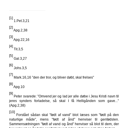
[1]
1.Pet.3,21
[2]
Apg.2,38
[3]
Apg.22,16
[4]
Tit.3,5
[5]
Gal.3,27
[6]
Johs.3,5
[7]
Mark.16,16 ”den der tror, og bliver døbt, skal frelses”
[8]
Apg.10
[9]
Peter svarede: ”Omvend jer og lad jer alle døbe i Jesu Kristi navn til
jeres synders forladelse, så skal I få Helligånden som gave...”
(Apg.2,38)
[10]
Forstået sådan skal ”født af vand” blot læses som ”født på den
naturlige måde”, mens ”født af ånd” henviser til genfødslen.
Sammensætningen ”født af vand og ånd” henviser så blot til dem, der