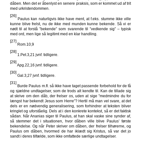
dåben. Men det er åbenlyst en senere praksis, som er kommet ud af trit
med urkristendommen.
[26]
Paulus kan naturligvis ikke have ment, at f.eks. stumme ikke ville
kunne blive frelst, nu de ikke med munden kunne bekende. Så vi er
nødt til at forstå ”bekende” som svarende til ”vedkende sig” – typisk
med ord, men lige så legitimt med en klar handling.
[27]
Rom.10,9
[28]
1.Pet.3,21 jvnf. tidligere.
[29]
Apg.22,16 jvnf. tidligere.
[30]
Gal.3,27 jvnf. tidligere.
[31]
Burde Paulus m.fl. så ikke have taget passende forbehold for de få
og sjældne undtagelser, som de trods alt kendte til. Kan de tillade sig
at skrive om den dåb, der frelser os, uden at sige ”medmindre du for
længst har bekendt Jesus som Herre”? Hertil må man vel svare, at det
dels er en nødvendig generalisering, som forhindrer at teksten bliver
kringlet og uforståelig. Dels at i den konkrete kontekst, så er det faktisk
sådan. Når Ananias siger til Paulus, at han skal vaske sine synder af,
så stemmer det i situationen, hvor dåben ville blive Paulus’ første
bekendelse. Og når Peter skriver om dåben, der frelser tilhørerne, og
Paulus om dåben, hvormed de har iklædt sig Kristus, så var det jo
sandt i deres tilfælde, som ikke omfattede særlige undtagelser.