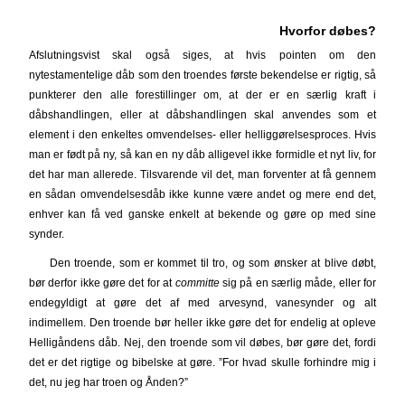
Hvorfor døbes?
Afslutningsvist skal også siges, at hvis pointen om den
nytestamentelige dåb som den troendes første bekendelse er rigtig, så
punkterer den alle forestillinger om, at der er en særlig kraft i
dåbshandlingen, eller at dåbshandlingen skal anvendes som et
element i den enkeltes omvendelses- eller helliggørelsesproces. Hvis
man er født på ny, så kan en ny dåb alligevel ikke formidle et nyt liv, for
det har man allerede. Tilsvarende vil det, man forventer at få gennem
en sådan omvendelsesdåb ikke kunne være andet og mere end det,
enhver kan få ved ganske enkelt at bekende og gøre op med sine
synder.
Den troende, som er kommet til tro, og som ønsker at blive døbt,
bør derfor ikke gøre det for at
committe
sig på en særlig måde, eller for
endegyldigt at gøre det af med arvesynd, vanesynder og alt
indimellem. Den troende bør heller ikke gøre det for endelig at opleve
Helligåndens dåb. Nej, den troende som vil døbes, bør gøre det, fordi
det er det rigtige og bibelske at gøre. ”For hvad skulle forhindre mig i
det, nu jeg har troen og Ånden?”